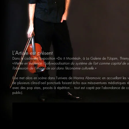
L'Artiste est présent
Dans le cadre de l'exposition «Do it Montréal», à La Galerie de l'Uqam, Thierry 
«
Mettre en évidence l’hollywoodisation du système de l’art comme capital de sacra
l’obsession de l’image de soi dans l’économie culturelle.»
Il se met alors en scène dans l'univers de Marina Abramovic en accuellant les
de plusieurs clins-d'oeil ponctuels faisant écho aux mésaventures médiatiques réc
avec des pop stars, procès à répétiton... tout est capté par l'abondance de camé
public).