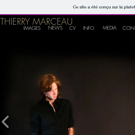
Ce site a été conçu sur la plate
THIERRY MARCEAU
NEWS
MEDIA
IMAGES
CV
INFO
CON